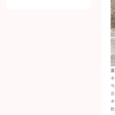
蓝
本
号
音
本
数