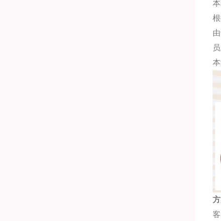
本
根
由
员
本
方
客