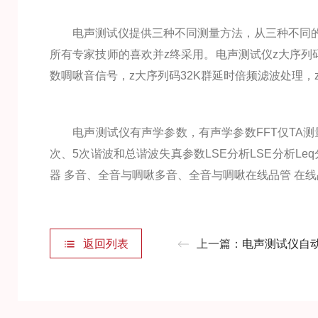
电声测试仪提供三种不同测量方法，从三种不同的
所有专家技师的喜欢并z终采用。电声测试仪z大序列码
数啁啾音信号，z大序列码32K群延时倍频滤波处理，
电声测试仪有声学参数，有声学参数FFT仅TA测量RT
次、5次谐波和总谐波失真参数LSE分析LSE分析L
器 多音、全音与啁啾多音、全音与啁啾在线品管 在
返回列表
上一篇：
电声测试仪自动化和