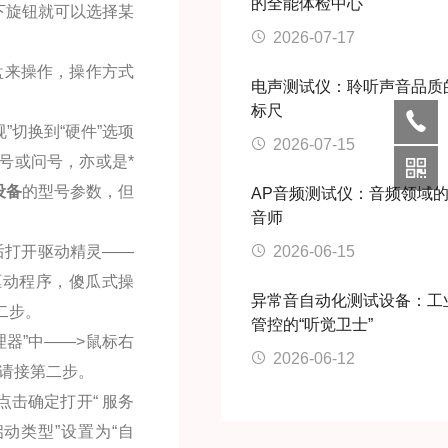
的全能体检中心
下旋钮就可以选择某
2026-07-17
盘来操作，操作方式
电声测试仪：聆听声音品质
标尺
”切换到“硬件”选项
2026-07-15
叹号或问号，亦或是*
设备
的型号参数，但
AP音频测试仪：音频领域
音师
后打开驱动精灵——
2026-06-15
驱动程序，傻瓜式操
异常音自动化测试设备：工
二步。
管控的“听觉卫士”
器”中——>鼠标右
2026-06-12
，请接第二步。
，点击确定打开“ 服务
启动类型”设置为“自