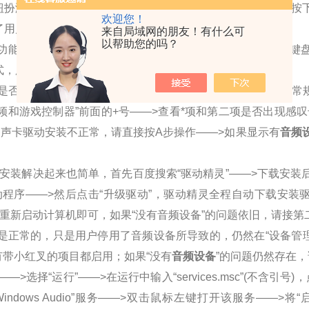
钮扮演了很重要的角色，用户可以单手方便的在面板间活动，按
欢迎您！
了用户的修改。
来自局域网的朋友！有什么可
以帮助您的吗？
，由于是Windows应用，UPV允许用户通过外置鼠标或键
式，用户可以快速的掌握仪器操作要领。
正常，鼠标右键点击“我的电脑”——>选择“属性”——>从“常规
视频和游戏控制器”前面的+号——>查看*项和第二项是否出现感
明声卡驱动安装不正常，请直接按A步操作——>如果显示有
音频
装解决起来也简单，首先百度搜索“驱动精灵”——>下载安装
动程序——>然后点击“升级驱动”，驱动精灵全程自动下载安装
重新启动计算机即可，如果“没有音频设备”的问题依旧，请接第
正常的，只是用户停用了音频设备所导致的，仍然在“设备管理
有带小红叉的项目都启用；如果“没有
音频设备
”的问题仍然存在
>选择“运行”——>在运行中输入“services.msc”(不含引号)
ndows Audio”服务——>双击鼠标左键打开该服务——>将“