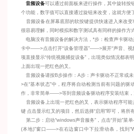
音频设备
可以通过前面板来进行操作，其中旋转按
个功能，数字值可以直接通过旋钮来改变，这就方便
音频设备在屏幕底部的软按键提供快速进入来改变功能
很容易理解，同时模拟和数字测试具有同样的操作方
电脑没有音频设备的解决方法，*步：检查声卡驱动是否
卡中——>点击打开“设备管理器”——>展开“声音、
项直接显示“传统视频捕捉设备”，出现类似情况都表
上面出现一把红色的叉。
音频设备请按B步操作：A步：声卡驱动不正常或未安
>在“基本状态”中，程序将自动检测当前有问题的驱
作，非常简单——>等到音频设备驱动程序安装结束，
音频设备上出现一把红色的叉，表示驱动程序可能是
键 点击显示红叉的项目，然后选择“启用”即可，将所
第二步：启动“windows声音服务”，点击“开始”菜单——
(本地)”窗口——>在右边窗口中下拉滑动条，找到“Wi