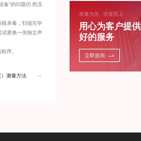
频设备”的问题仍 然没
质量为先 · 信誉至上
扫描杀毒，扫描完毕
用心为客户提供
尝试更换一张独立声
好的服务
动程序。
立即咨询
度）测量方法